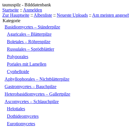
taunuspilz - Bilddatenbank
Startseite
::
Anmelden
Zur Hauptseite
::
Albenliste
::
Neueste Uploads
::
Am meisten angese
Kategorie
Basidiomycetes – Ständerpilze
Agaricales – Blätterpilze
Boletales – Röhrenpilze
Russulales – Sprödblättler
Polyporales
Poriales mit Lamellen
Cyphelloide
Aphyllophorales – Nichtblätterpilze
Gastromycetes – Bauchpilze
Heterobasidiomycetes – Gallertpilze
Ascomycetes – Schlauchpilze
Helotiales
Dothideomycetes
Eurotiomycetes