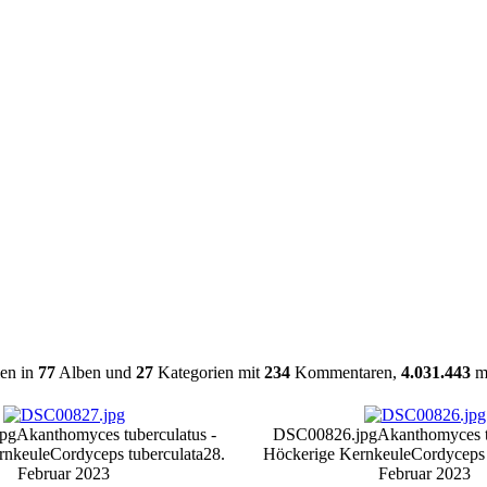
en in
77
Alben und
27
Kategorien mit
234
Kommentaren,
4.031.443
ma
pg
Akanthomyces tuberculatus -
DSC00826.jpg
Akanthomyces t
rnkeule
Cordyceps tuberculata
28.
Höckerige Kernkeule
Cordyceps 
Februar 2023
Februar 2023