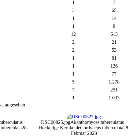
1
7
3
65
1
14
1
8
12
613
2
21
2
53
1
81
1
136
1
77
5
1.278
7
251
1
1.033
l angesehen
uberculatus -
DSC00825.jpg
Akanthomyces tuberculatus -
tuberculata
28.
Höckerige Kernkeule
Cordyceps tuberculata
28.
Februar 2023