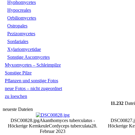
Hyphomycetes
Hypocreales
Orbiliomycetes
Ostropales
Pezizomycetes
Sordariales
Xylariomycetidae
Sonstige Ascomycetes
Myxomycetes – Schleimpilze
Sonstige Pilze
Pflanzen und sonstige Fotos
neue Fotos – nicht zugeordnet
zu loeschen
11.232
Datei
neueste Dateien
DSC00828.jpg
Akanthomyces tuberculatus -
DSC00827.j
Höckerige Kernkeule
Cordyceps tuberculata
28.
Höckerige Ke
Februar 2023