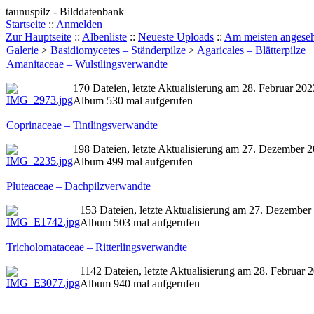
taunuspilz - Bilddatenbank
Startseite
::
Anmelden
Zur Hauptseite
::
Albenliste
::
Neueste Uploads
::
Am meisten angese
Galerie
>
Basidiomycetes – Ständerpilze
>
Agaricales – Blätterpilze
Amanitaceae – Wulstlingsverwandte
170 Dateien, letzte Aktualisierung am 28. Februar 202
Album 530 mal aufgerufen
Coprinaceae – Tintlingsverwandte
198 Dateien, letzte Aktualisierung am 27. Dezember 
Album 499 mal aufgerufen
Pluteaceae – Dachpilzverwandte
153 Dateien, letzte Aktualisierung am 27. Dezember
Album 503 mal aufgerufen
Tricholomataceae – Ritterlingsverwandte
1142 Dateien, letzte Aktualisierung am 28. Februar 
Album 940 mal aufgerufen