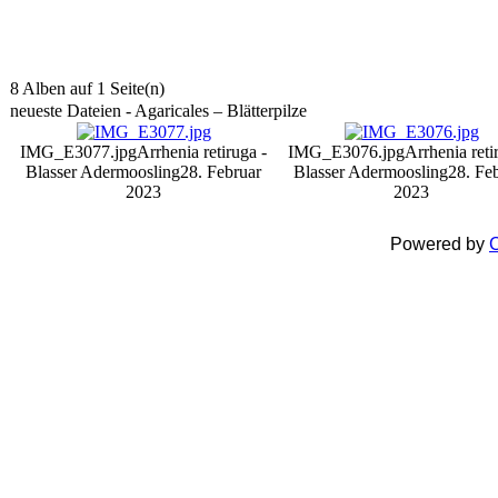
8 Alben auf 1 Seite(n)
neueste Dateien - Agaricales – Blätterpilze
IMG_E3077.jpg
Arrhenia retiruga -
IMG_E3076.jpg
Arrhenia reti
Blasser Adermoosling
28. Februar
Blasser Adermoosling
28. Fe
2023
2023
Powered by
C