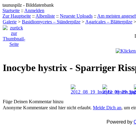
taunuspilz - Bilddatenbank
Startseite
::
Anmelden
Zur Hauptseite
::
Albenliste
::
Neueste Uploads
::
Am meisten angese
Galerie
>
Basidiomycetes – Ständerpilze
>
Agaricales – Blätterpilze
Inocybe hystrix - Sparriger Riss
Füge Deinen Kommentar hinzu
Anonyme Kommentare sind hier nicht erlaubt.
Melde Dich an
, um e
Powered by
C