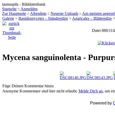
taunuspilz - Bilddatenbank
Startseite
::
Anmelden
Zur Hauptseite
::
Albenliste
::
Neueste Uploads
::
Am meisten angese
Galerie
>
Basidiomycetes – Ständerpilze
>
Agaricales – Blätterpilze
Datei 880/11
Mycena sanguinolenta - Purpur
Füge Deinen Kommentar hinzu
Anonyme Kommentare sind hier nicht erlaubt.
Melde Dich an
, um e
Powered by
C