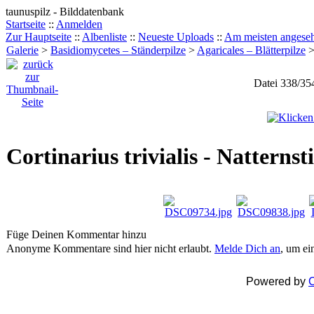
taunuspilz - Bilddatenbank
Startseite
::
Anmelden
Zur Hauptseite
::
Albenliste
::
Neueste Uploads
::
Am meisten angese
Galerie
>
Basidiomycetes – Ständerpilze
>
Agaricales – Blätterpilze
Datei 338/35
Cortinarius trivialis - Natternst
Füge Deinen Kommentar hinzu
Anonyme Kommentare sind hier nicht erlaubt.
Melde Dich an
, um e
Powered by
C