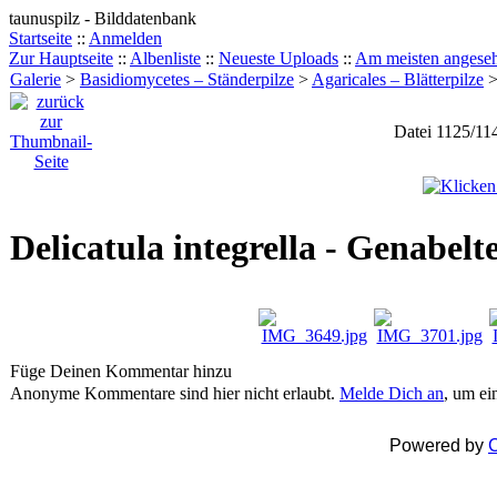
taunuspilz - Bilddatenbank
Startseite
::
Anmelden
Zur Hauptseite
::
Albenliste
::
Neueste Uploads
::
Am meisten angese
Galerie
>
Basidiomycetes – Ständerpilze
>
Agaricales – Blätterpilze
Datei 1125/11
Delicatula integrella - Genabelt
Füge Deinen Kommentar hinzu
Anonyme Kommentare sind hier nicht erlaubt.
Melde Dich an
, um e
Powered by
C