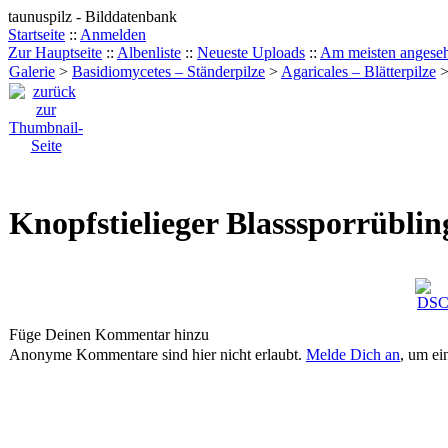
taunuspilz - Bilddatenbank
Startseite
::
Anmelden
Zur Hauptseite
::
Albenliste
::
Neueste Uploads
::
Am meisten angese
Galerie
>
Basidiomycetes – Ständerpilze
>
Agaricales – Blätterpilze
Knopfstielieger Blasssporrübli
Füge Deinen Kommentar hinzu
Anonyme Kommentare sind hier nicht erlaubt.
Melde Dich an
, um e