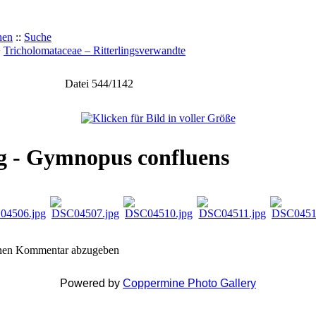
hen
::
Suche
>
Tricholomataceae – Ritterlingsverwandte
Datei 544/1142
ng - Gymnopus confluens
inen Kommentar abzugeben
Powered by
Coppermine Photo Gallery