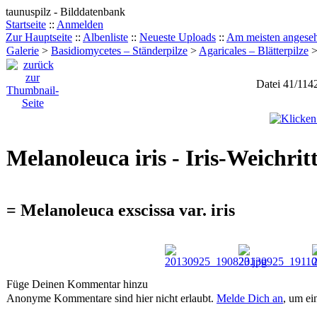
taunuspilz - Bilddatenbank
Startseite
::
Anmelden
Zur Hauptseite
::
Albenliste
::
Neueste Uploads
::
Am meisten angese
Galerie
>
Basidiomycetes – Ständerpilze
>
Agaricales – Blätterpilze
Datei 41/114
Melanoleuca iris - Iris-Weichrit
= Melanoleuca exscissa var. iris
Füge Deinen Kommentar hinzu
Anonyme Kommentare sind hier nicht erlaubt.
Melde Dich an
, um e