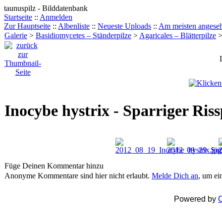
taunuspilz - Bilddatenbank
Startseite
::
Anmelden
Zur Hauptseite
::
Albenliste
::
Neueste Uploads
::
Am meisten angese
Galerie
>
Basidiomycetes – Ständerpilze
>
Agaricales – Blätterpilze
Inocybe hystrix - Sparriger Riss
Füge Deinen Kommentar hinzu
Anonyme Kommentare sind hier nicht erlaubt.
Melde Dich an
, um e
Powered by
C