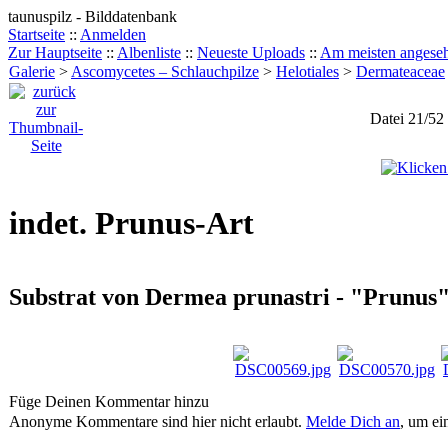
taunuspilz - Bilddatenbank
Startseite
::
Anmelden
Zur Hauptseite
::
Albenliste
::
Neueste Uploads
::
Am meisten angese
Galerie
>
Ascomycetes – Schlauchpilze
>
Helotiales
>
Dermateaceae
Datei 21/52
indet. Prunus-Art
Substrat von Dermea prunastri - "Prunus
Füge Deinen Kommentar hinzu
Anonyme Kommentare sind hier nicht erlaubt.
Melde Dich an
, um e