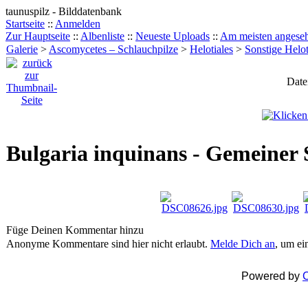
taunuspilz - Bilddatenbank
Startseite
::
Anmelden
Zur Hauptseite
::
Albenliste
::
Neueste Uploads
::
Am meisten angese
Galerie
>
Ascomycetes – Schlauchpilze
>
Helotiales
>
Sonstige Helot
Date
Bulgaria inquinans - Gemeiner
Füge Deinen Kommentar hinzu
Anonyme Kommentare sind hier nicht erlaubt.
Melde Dich an
, um e
Powered by
C