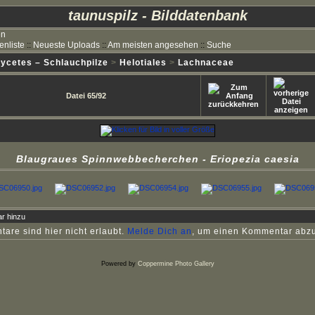
taunuspilz - Bilddatenbank
en
enliste
::
Neueste Uploads
::
Am meisten angesehen
::
Suche
cetes – Schlauchpilze
>
Helotiales
>
Lachnaceae
Datei 65/92
Blaugraues Spinnwebbecherchen - Eriopezia caesia
r hinzu
re sind hier nicht erlaubt.
Melde Dich an
, um einen Kommentar abz
Powered by
Coppermine Photo Gallery