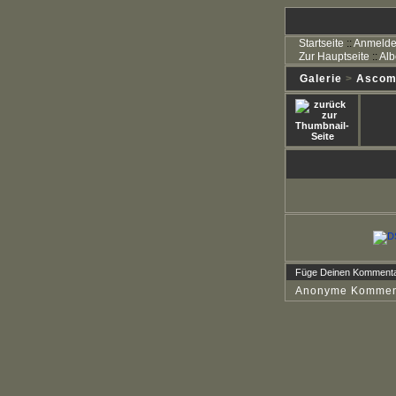
Startseite
::
Anmeld
Zur Hauptseite
::
Alb
Galerie
>
Ascomy
Füge Deinen Kommenta
Anonyme Kommenta