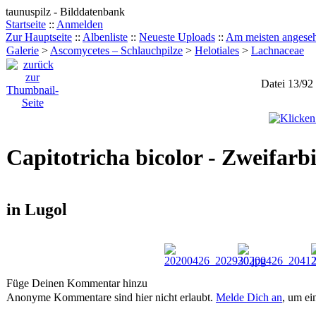
taunuspilz - Bilddatenbank
Startseite
::
Anmelden
Zur Hauptseite
::
Albenliste
::
Neueste Uploads
::
Am meisten angese
Galerie
>
Ascomycetes – Schlauchpilze
>
Helotiales
>
Lachnaceae
Datei 13/92
Capitotricha bicolor - Zweifar
in Lugol
Füge Deinen Kommentar hinzu
Anonyme Kommentare sind hier nicht erlaubt.
Melde Dich an
, um e