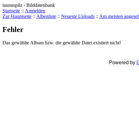
taunuspilz - Bilddatenbank
Startseite
::
Anmelden
Zur Hauptseite
::
Albenliste
::
Neueste Uploads
::
Am meisten angese
Fehler
Das gewählte Album bzw. die gewählte Datei existiert nicht!
Powered by
C