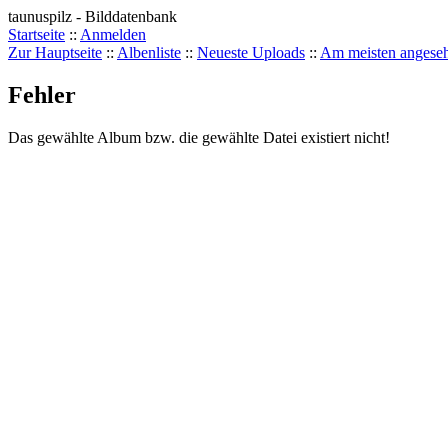
taunuspilz - Bilddatenbank
Startseite
::
Anmelden
Zur Hauptseite
::
Albenliste
::
Neueste Uploads
::
Am meisten angese
Fehler
Das gewählte Album bzw. die gewählte Datei existiert nicht!