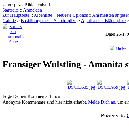
taunuspilz - Bilddatenbank
Startseite
::
Anmelden
Zur Hauptseite
::
Albenliste
::
Neueste Uploads
::
Am meisten angese
Galerie
>
Basidiomycetes – Ständerpilze
>
Agaricales – Blätterpilze
Datei 26/170
Fransiger Wulstling - Amanita s
Füge Deinen Kommentar hinzu
Anonyme Kommentare sind hier nicht erlaubt.
Melde Dich an
, um e
Powered by
C