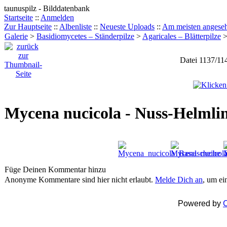
taunuspilz - Bilddatenbank
Startseite
::
Anmelden
Zur Hauptseite
::
Albenliste
::
Neueste Uploads
::
Am meisten angese
Galerie
>
Basidiomycetes – Ständerpilze
>
Agaricales – Blätterpilze
Datei 1137/11
Mycena nucicola - Nuss-Helmli
Füge Deinen Kommentar hinzu
Anonyme Kommentare sind hier nicht erlaubt.
Melde Dich an
, um e
Powered by
C