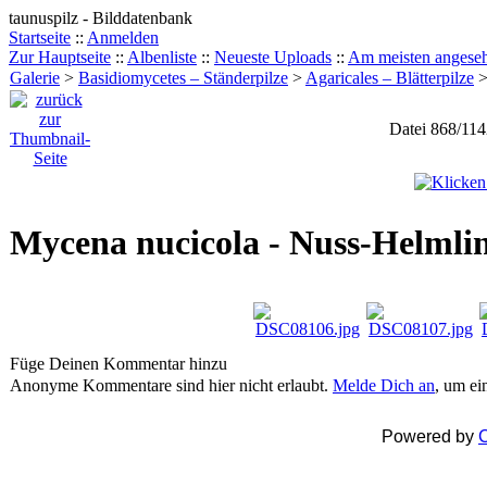
taunuspilz - Bilddatenbank
Startseite
::
Anmelden
Zur Hauptseite
::
Albenliste
::
Neueste Uploads
::
Am meisten angese
Galerie
>
Basidiomycetes – Ständerpilze
>
Agaricales – Blätterpilze
Datei 868/11
Mycena nucicola - Nuss-Helmli
Füge Deinen Kommentar hinzu
Anonyme Kommentare sind hier nicht erlaubt.
Melde Dich an
, um e
Powered by
C