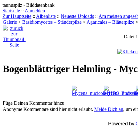
taunuspilz - Bilddatenbank
Startseite
::
Anmelden
Zur Hauptseite
::
Albenliste
::
Neueste Uploads
::
Am meisten angese
Galerie
>
Basidiomycetes – Ständerpilze
>
Agaricales – Blätterpilze
Datei 
Bogenblättriger Helmling - Myc
Füge Deinen Kommentar hinzu
Anonyme Kommentare sind hier nicht erlaubt.
Melde Dich an
, um e
Powered by
C