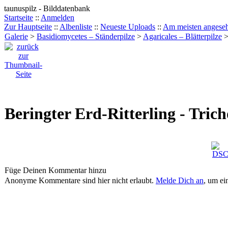
taunuspilz - Bilddatenbank
Startseite
::
Anmelden
Zur Hauptseite
::
Albenliste
::
Neueste Uploads
::
Am meisten angese
Galerie
>
Basidiomycetes – Ständerpilze
>
Agaricales – Blätterpilze
Beringter Erd-Ritterling - Tri
Füge Deinen Kommentar hinzu
Anonyme Kommentare sind hier nicht erlaubt.
Melde Dich an
, um e