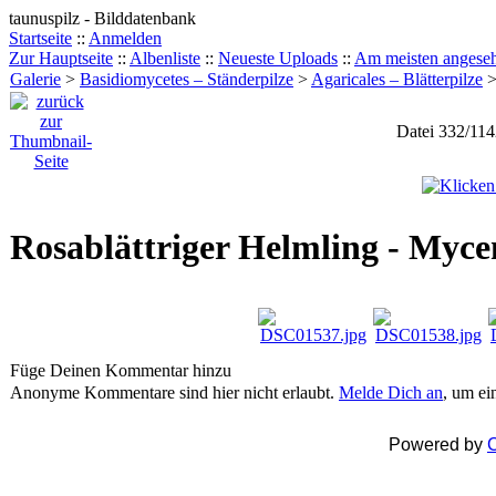
taunuspilz - Bilddatenbank
Startseite
::
Anmelden
Zur Hauptseite
::
Albenliste
::
Neueste Uploads
::
Am meisten angese
Galerie
>
Basidiomycetes – Ständerpilze
>
Agaricales – Blätterpilze
Datei 332/11
Rosablättriger Helmling - Myce
Füge Deinen Kommentar hinzu
Anonyme Kommentare sind hier nicht erlaubt.
Melde Dich an
, um e
Powered by
C