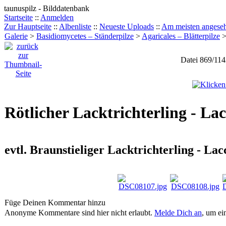
taunuspilz - Bilddatenbank
Startseite
::
Anmelden
Zur Hauptseite
::
Albenliste
::
Neueste Uploads
::
Am meisten angese
Galerie
>
Basidiomycetes – Ständerpilze
>
Agaricales – Blätterpilze
Datei 869/11
Rötlicher Lacktrichterling - Lac
evtl. Braunstieliger Lacktrichterling - La
Füge Deinen Kommentar hinzu
Anonyme Kommentare sind hier nicht erlaubt.
Melde Dich an
, um e