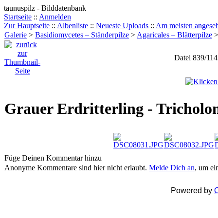
taunuspilz - Bilddatenbank
Startseite
::
Anmelden
Zur Hauptseite
::
Albenliste
::
Neueste Uploads
::
Am meisten angese
Galerie
>
Basidiomycetes – Ständerpilze
>
Agaricales – Blätterpilze
Datei 839/11
Grauer Erdritterling - Trichol
Füge Deinen Kommentar hinzu
Anonyme Kommentare sind hier nicht erlaubt.
Melde Dich an
, um e
Powered by
C