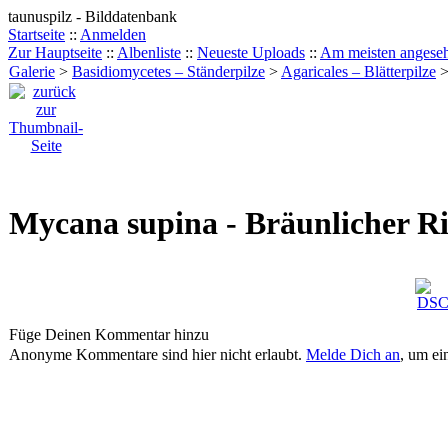
taunuspilz - Bilddatenbank
Startseite
::
Anmelden
Zur Hauptseite
::
Albenliste
::
Neueste Uploads
::
Am meisten angese
Galerie
>
Basidiomycetes – Ständerpilze
>
Agaricales – Blätterpilze
Mycana supina - Bräunlicher R
Füge Deinen Kommentar hinzu
Anonyme Kommentare sind hier nicht erlaubt.
Melde Dich an
, um e