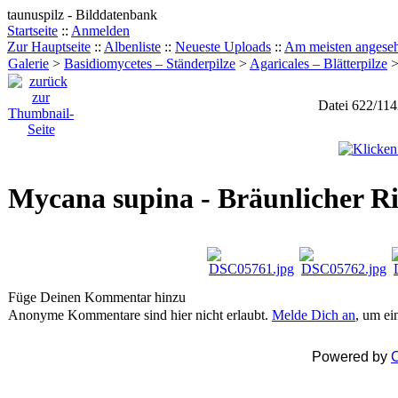
taunuspilz - Bilddatenbank
Startseite
::
Anmelden
Zur Hauptseite
::
Albenliste
::
Neueste Uploads
::
Am meisten angese
Galerie
>
Basidiomycetes – Ständerpilze
>
Agaricales – Blätterpilze
Datei 622/11
Mycana supina - Bräunlicher R
Füge Deinen Kommentar hinzu
Anonyme Kommentare sind hier nicht erlaubt.
Melde Dich an
, um e
Powered by
C