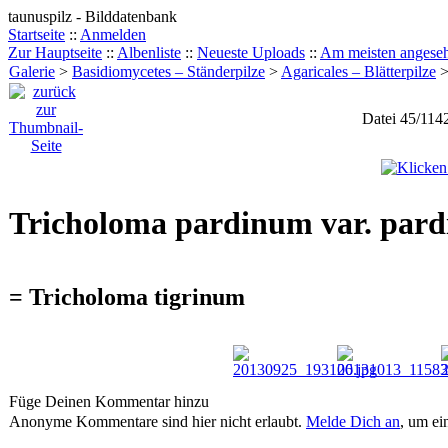
taunuspilz - Bilddatenbank
Startseite
::
Anmelden
Zur Hauptseite
::
Albenliste
::
Neueste Uploads
::
Am meisten angese
Galerie
>
Basidiomycetes – Ständerpilze
>
Agaricales – Blätterpilze
Datei 45/114
Tricholoma pardinum var. pardi
= Tricholoma tigrinum
Füge Deinen Kommentar hinzu
Anonyme Kommentare sind hier nicht erlaubt.
Melde Dich an
, um e