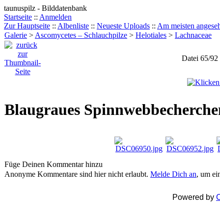
taunuspilz - Bilddatenbank
Startseite
::
Anmelden
Zur Hauptseite
::
Albenliste
::
Neueste Uploads
::
Am meisten angese
Galerie
>
Ascomycetes – Schlauchpilze
>
Helotiales
>
Lachnaceae
Datei 65/92
Blaugraues Spinnwebbecherchen 
Füge Deinen Kommentar hinzu
Anonyme Kommentare sind hier nicht erlaubt.
Melde Dich an
, um e
Powered by
C