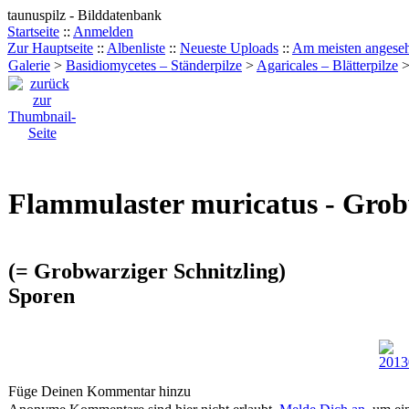
taunuspilz - Bilddatenbank
Startseite
::
Anmelden
Zur Hauptseite
::
Albenliste
::
Neueste Uploads
::
Am meisten angese
Galerie
>
Basidiomycetes – Ständerpilze
>
Agaricales – Blätterpilze
Flammulaster muricatus - Grob
(= Grobwarziger Schnitzling)
Sporen
Füge Deinen Kommentar hinzu