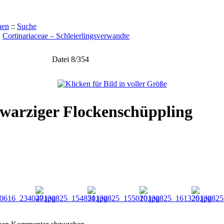
hen
::
Suche
>
Cortinariaceae – Schleierlingsverwandte
Datei 8/354
warziger Flockenschüppling