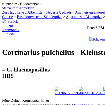
taunuspilz - Bilddatenbank
Startseite
::
Anmelden
Zur Hauptseite
::
Albenliste
::
Neueste Uploads
::
Am meisten angese
Galerie
>
Basidiomycetes – Ständerpilze
>
Agaricales – Blätterpilze
Datei 6/354
Cortinarius pulchellus - Kleinst
= C. lilacinopusillus
HDS
Füge Deinen Kommentar hinzu