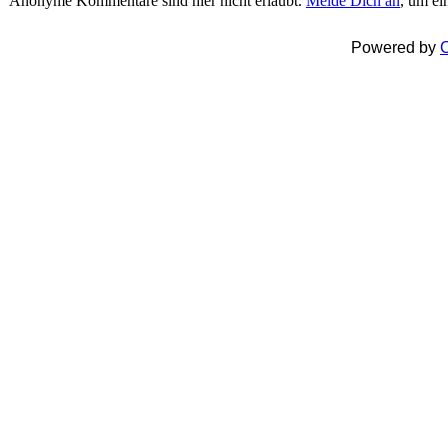
Anonyme Kommentare sind hier nicht erlaubt.
Melde Dich an
, um e
Powered by
C