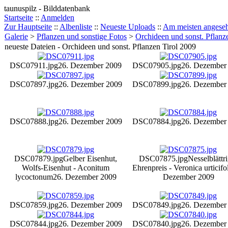
taunuspilz - Bilddatenbank
Startseite
::
Anmelden
Zur Hauptseite
::
Albenliste
::
Neueste Uploads
::
Am meisten angese
Galerie
>
Pflanzen und sonstige Fotos
>
Orchideen und sonst. Pflanz
neueste Dateien - Orchideen und sonst. Pflanzen Tirol 2009
DSC07911.jpg
26. Dezember 2009
DSC07905.jpg
26. Dezember
DSC07897.jpg
26. Dezember 2009
DSC07899.jpg
26. Dezember
DSC07888.jpg
26. Dezember 2009
DSC07884.jpg
26. Dezember
DSC07879.jpg
Gelber Eisenhut,
DSC07875.jpg
Nesselblättr
Wolfs-Eisenhut - Aconitum
Ehrenpreis - Veronica urticifo
lycoctonum
26. Dezember 2009
Dezember 2009
DSC07859.jpg
26. Dezember 2009
DSC07849.jpg
26. Dezember
DSC07844.jpg
26. Dezember 2009
DSC07840.jpg
26. Dezember