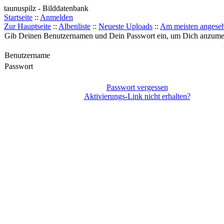
taunuspilz - Bilddatenbank
Startseite
::
Anmelden
Zur Hauptseite
::
Albenliste
::
Neueste Uploads
::
Am meisten angese
Gib Deinen Benutzernamen und Dein Passwort ein, um Dich anzume
Benutzername
Passwort
Passwort vergessen
Aktivierungs-Link nicht erhalten?