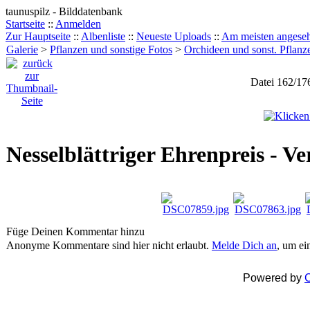
taunuspilz - Bilddatenbank
Startseite
::
Anmelden
Zur Hauptseite
::
Albenliste
::
Neueste Uploads
::
Am meisten angese
Galerie
>
Pflanzen und sonstige Fotos
>
Orchideen und sonst. Pflanz
Datei 162/17
Nesselblättriger Ehrenpreis - Ver
Füge Deinen Kommentar hinzu
Anonyme Kommentare sind hier nicht erlaubt.
Melde Dich an
, um e
Powered by
C