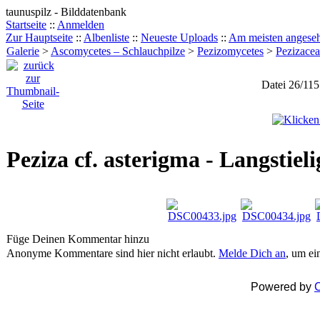
taunuspilz - Bilddatenbank
Startseite
::
Anmelden
Zur Hauptseite
::
Albenliste
::
Neueste Uploads
::
Am meisten angese
Galerie
>
Ascomycetes – Schlauchpilze
>
Pezizomycetes
>
Pezizace
Datei 26/115
Peziza cf. asterigma - Langstiel
Füge Deinen Kommentar hinzu
Anonyme Kommentare sind hier nicht erlaubt.
Melde Dich an
, um e
Powered by
C