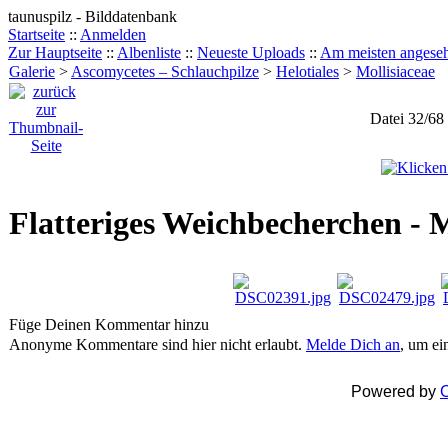
taunuspilz - Bilddatenbank
Startseite
::
Anmelden
Zur Hauptseite
::
Albenliste
::
Neueste Uploads
::
Am meisten angese
Galerie
>
Ascomycetes – Schlauchpilze
>
Helotiales
>
Mollisiaceae
Datei 32/68
Flatteriges Weichbecherchen - M
Füge Deinen Kommentar hinzu
Anonyme Kommentare sind hier nicht erlaubt.
Melde Dich an
, um e
Powered by
C