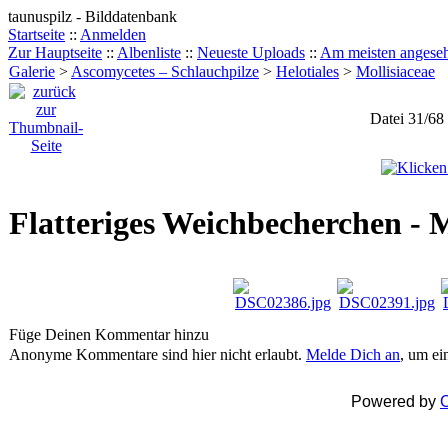
taunuspilz - Bilddatenbank
Startseite
::
Anmelden
Zur Hauptseite
::
Albenliste
::
Neueste Uploads
::
Am meisten angese
Galerie
>
Ascomycetes – Schlauchpilze
>
Helotiales
>
Mollisiaceae
Datei 31/68
Flatteriges Weichbecherchen - M
Füge Deinen Kommentar hinzu
Anonyme Kommentare sind hier nicht erlaubt.
Melde Dich an
, um e
Powered by
C