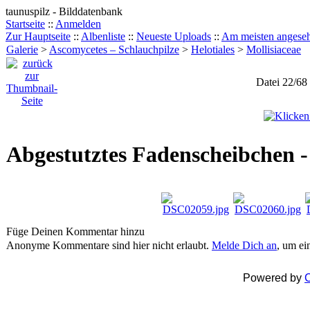
taunuspilz - Bilddatenbank
Startseite
::
Anmelden
Zur Hauptseite
::
Albenliste
::
Neueste Uploads
::
Am meisten angese
Galerie
>
Ascomycetes – Schlauchpilze
>
Helotiales
>
Mollisiaceae
Datei 22/68
Abgestutztes Fadenscheibchen -
Füge Deinen Kommentar hinzu
Anonyme Kommentare sind hier nicht erlaubt.
Melde Dich an
, um e
Powered by
C