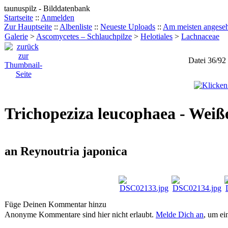
taunuspilz - Bilddatenbank
Startseite
::
Anmelden
Zur Hauptseite
::
Albenliste
::
Neueste Uploads
::
Am meisten angese
Galerie
>
Ascomycetes – Schlauchpilze
>
Helotiales
>
Lachnaceae
Datei 36/92
Trichopeziza leucophaea - Weiß
an Reynoutria japonica
Füge Deinen Kommentar hinzu
Anonyme Kommentare sind hier nicht erlaubt.
Melde Dich an
, um e