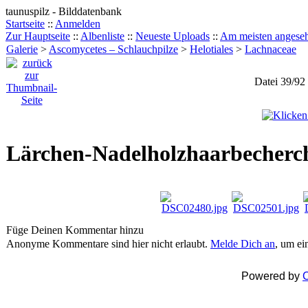
taunuspilz - Bilddatenbank
Startseite
::
Anmelden
Zur Hauptseite
::
Albenliste
::
Neueste Uploads
::
Am meisten angese
Galerie
>
Ascomycetes – Schlauchpilze
>
Helotiales
>
Lachnaceae
Datei 39/92
Lärchen-Nadelholzhaarbecherche
Füge Deinen Kommentar hinzu
Anonyme Kommentare sind hier nicht erlaubt.
Melde Dich an
, um e
Powered by
C