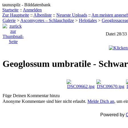
taunuspilz - Bilddatenbank
Startseite
::
Anmelden
Zur Hauptseite
::
Albenliste
::
Neueste Uploads
::
Am meisten angese
Galerie
>
Ascomycetes – Schlauchpilze
>
Helotiales
>
Geoglossacea
Datei 28/33
Geoglossum umbratile - Schwa
Füge Deinen Kommentar hinzu
Anonyme Kommentare sind hier nicht erlaubt.
Melde Dich an
, um e
Powered by
C