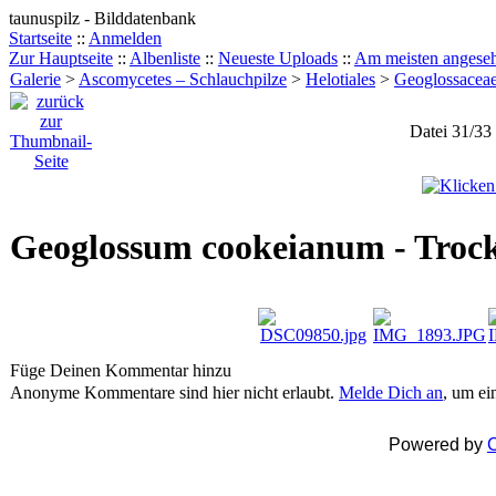
taunuspilz - Bilddatenbank
Startseite
::
Anmelden
Zur Hauptseite
::
Albenliste
::
Neueste Uploads
::
Am meisten angese
Galerie
>
Ascomycetes – Schlauchpilze
>
Helotiales
>
Geoglossacea
Datei 31/33
Geoglossum cookeianum - Troc
Füge Deinen Kommentar hinzu
Anonyme Kommentare sind hier nicht erlaubt.
Melde Dich an
, um e
Powered by
C