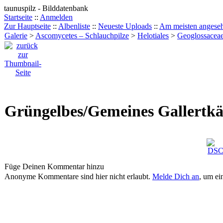
taunuspilz - Bilddatenbank
Startseite
::
Anmelden
Zur Hauptseite
::
Albenliste
::
Neueste Uploads
::
Am meisten angese
Galerie
>
Ascomycetes – Schlauchpilze
>
Helotiales
>
Geoglossacea
Grüngelbes/Gemeines Gallertkäp
Füge Deinen Kommentar hinzu
Anonyme Kommentare sind hier nicht erlaubt.
Melde Dich an
, um e